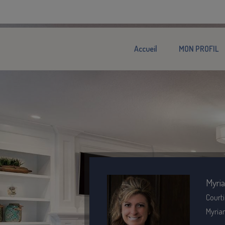
Accueil
MON PROFIL
Myri
Courti
Myria