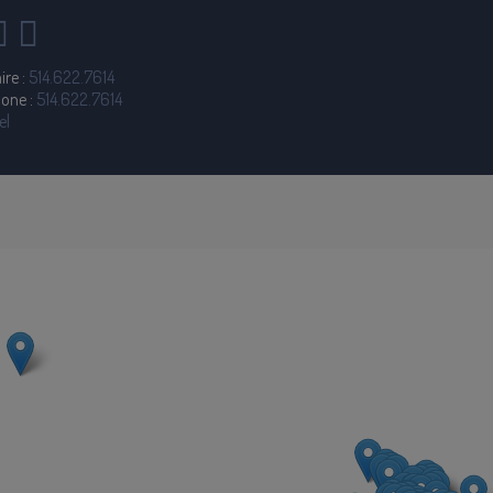
ire :
514.622.7614
hone :
514.622.7614
el