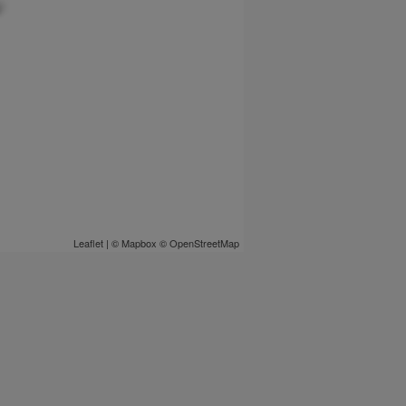
Leaflet
| ©
Mapbox
©
OpenStreetMap