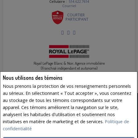
Cellulaire :
514.622.7614
Courriel
COURTIER
PARTICIPANT
Royal LePage Blanc & Noir, Agence immobilière
(Franchisé indépendant et autonome)
102 - 6485 Rue Doris-Lussier
Nous utilisons des témoins
Boisbriand, QC J7H 0E8
Nous prenons la protection de vos renseignements personnels
au sérieux. En sélectionnant « Tout accepter », vous consentez
au stockage de tous les témoins correspondants sur votre
www.royallepage.ca
|
Politique de confidentialité
|
Clause de non-
responsabilité
|
Conditions d'utilisation
appareil. Ces témoins améliorent la navigation sur le site,
Tous les renseignements affichés sont jugés fiables; leur exactitude n'est toutefois pas
analysent les habitudes d'utilisation et soutiennent nos
garantie et doit être vérifiée de façon indépendante. Aucune garantie ni représentation de
quelque nature que ce soit est donnée quant à l'exactitude desdits renseignements. Ne
initiatives en matière de marketing et de services.
Politique de
vise pas à solliciter les acheteurs ou vendeurs, propriétaires ou locataires actuellement
confidentialité
sous contrat. REALTOR®, REALTORS® et le logo REALTOR® sont des marques déposées de
REALTOR® Canada Inc., une compagnie dont la National Association of REALTORS® et
l'Association canadienne de l'immeuble sont propriétaires. Les marques de commerce